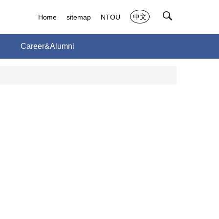
中文
Home
sitemap
NTOU
h
Career&Alumni