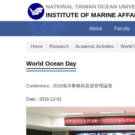
Jump
NATIONAL TAIWAN OCEAN UNIVE
to
INSTITUTE OF MARINE AF
the
main
About
Faculty
content
block
Home
Research
Academic Activities
World 
World Ocean Day
Conference : 2016海洋事務與資源管理論壇
Date : 2016-12-01