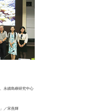
、永續島嶼研究中心
」／宋燕輝