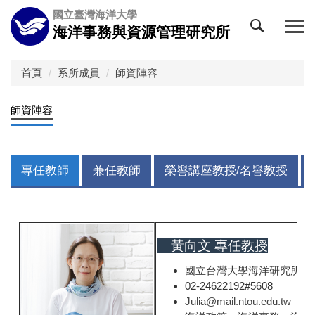
跳
國立臺灣海洋大學
到
海洋事務與資源管理研究所
主
要
內
首頁
系所成員
師資陣容
容
區
師資陣容
專任教師
兼任教師
榮譽講座教授/名譽教授
黃向文 專任教授
國立台灣大學海洋研究所博
02-24622192#5608
Julia@mail.ntou.edu.tw