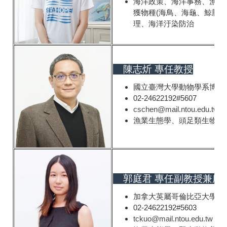
海洋政策、海洋事務、漁業
獲物種(海鳥、海龜、鯨豚
理、海洋汙染防治
陳志炘 專任教授
國立臺灣大學動物學系博士
02-24622192#5607
cschen@mail.ntou.edu.tw
漁業生態學、頭足類生物學
郭庭君 專任副教授兼所
加拿大英屬哥倫比亞大學動物
02-24622192#5603
tckuo@mail.ntou.edu.tw