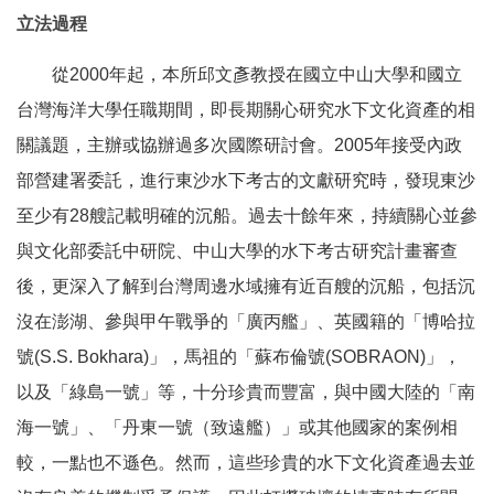
立法過程
從2000年起，本所邱文彥教授在國立中山大學和國立
台灣海洋大學任職期間，即長期關心研究水下文化資產的相
關議題，主辦或協辦過多次國際研討會。2005年接受內政
部營建署委託，進行東沙水下考古的文獻研究時，發現東沙
至少有28艘記載明確的沉船。過去十餘年來，持續關心並參
與文化部委託中研院、中山大學的水下考古研究計畫審查
後，更深入了解到台灣周邊水域擁有近百艘的沉船，包括沉
沒在澎湖、參與甲午戰爭的「廣丙艦」、英國籍的「博哈拉
號(S.S. Bokhara)」，馬祖的「蘇布倫號(SOBRAON)」，
以及「綠島一號」等，十分珍貴而豐富，與中國大陸的「南
海一號」、「丹東一號（致遠艦）」或其他國家的案例相
較，一點也不遜色。然而，這些珍貴的水下文化資產過去並