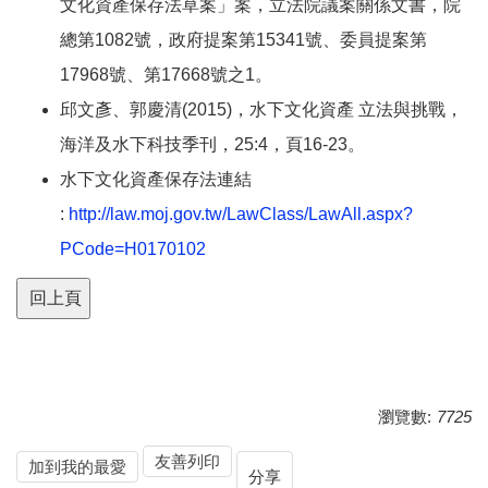
文化資產保存法草案」案，立法院議案關係文書，院
總第1082號，政府提案第15341號、委員提案第
17968號、第17668號之1。
邱文彥、郭慶清(2015)，水下文化資產 立法與挑戰，
海洋及水下科技季刊，25:4，頁16-23。
水下文化資產保存法連結
:
http://law.moj.gov.tw/LawClass/LawAll.aspx?
PCode=H0170102
回上頁
瀏覽數:
7725
友善列印
加到我的最愛
分享